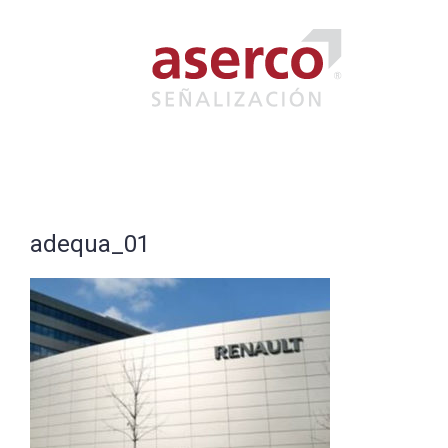
Saltar
al
contenido
adequa_01