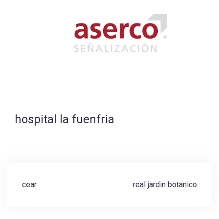
Saltar
al
contenido
hospital la fuenfria
Navegación
cear
real jardin botanico
de
entradas