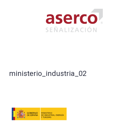
Saltar
al
contenido
ministerio_industria_02