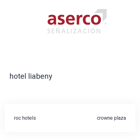
Saltar
al
contenido
hotel liabeny
Navegación
roc hotels
crowne plaza
de
entradas