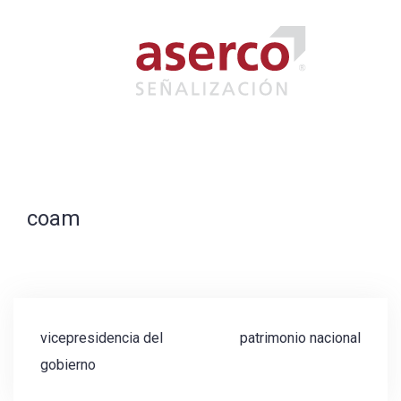
Saltar
al
contenido
coam
Navegación
vicepresidencia del
patrimonio nacional
de
gobierno
entradas