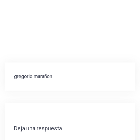
Navegación
gregorio marañon
de
entradas
Deja una respuesta