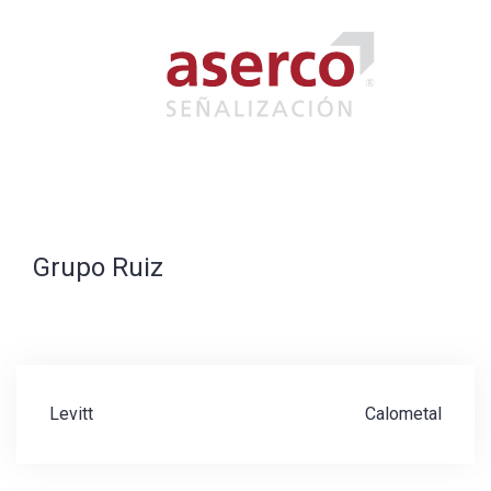
Saltar
al
contenido
Grupo Ruiz
Navegación
Levitt
Calometal
de
entradas