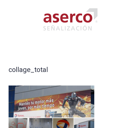
Saltar
al
contenido
collage_total