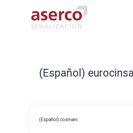
Skip
to
content
(Español) eurocins
Post
(Español) cosmani
navigation