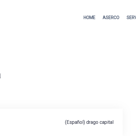
HOME
ASERCO
SER
a
(Español) drago capital