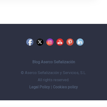
Blog Aserco Señalización
© Aserco Señalización y Servicios, S.L.
All rights reserved.
Legal Policy
|
Cookies policy